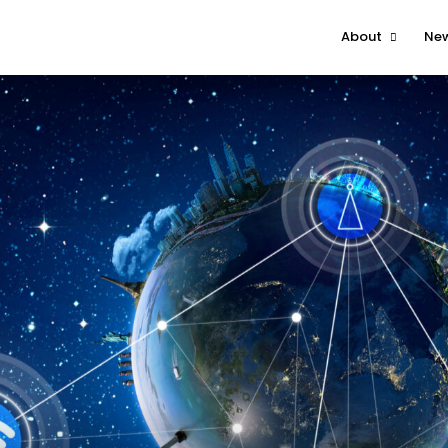
About
Ne
About The Event
Attendee
Contact Us