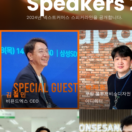
Speakers
2024년 넥스트커머스 스피커라인을 공개합니다.
박 지 원
김 철 민
쿠팡 물류서비스디자인 
비욘드엑스 CEO
어디렉터