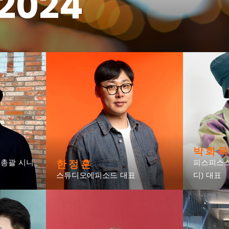
 2024
박 화 목
한 정 훈
총괄 시니
피스피스
스튜디오에피소드 대표
디) 대표