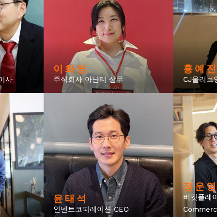
이 화 영
홍 예 진
이사
주식회사 아난티 상무
CJ올리브
정 운 영
윤 태 석
버킷플레이스
인덴트코퍼레이션 CEO
Commerc