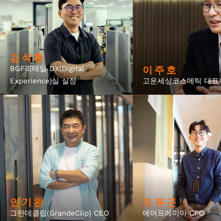
김 석 환
이 주 호
BGF리테일 DX(Digital
Experience)실 실장
고운세상코스메틱 대표
인 기 완
오 유 근
그란데클립(GrandeClip) CEO
에어프레미아 CPO