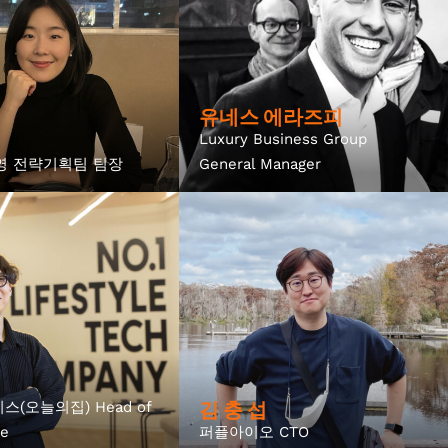
유네스 에라즈피
Luxury Business Group
영 전략기획팀 팀장
General Manager
김 충 섭
(오늘의집) Head of
e
퍼플아이오 CTO