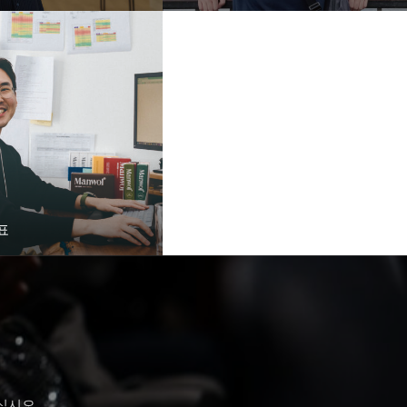
표
십시오.