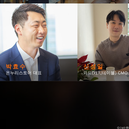
박 효 수
신 성 일
온누리스토어 대표
와드(캐치테이블) CMO
임박할