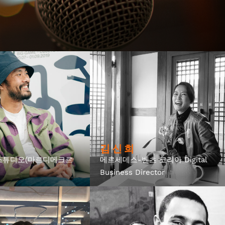
김 신 희
스튜디오(마르디메크르
메르세데스-벤츠 코리아 Digital
Business Director