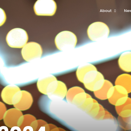
About
Ne
About The Event
Attendee
Contact Us