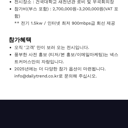
전시장소 : 건국대학교 새천년관 로비 및 우곡회의장
참가비(부스 포함) : 2,700,000원-3,200,000원(VAT 포
함)
** 전기 1.5kw / 인터넷 최저 900mbps급 회선 제공
참가혜택
오직 ‘고객’ 만이 보러 오는 전시입니다.
풍부한 사전 홍보 (티저/본 홍보/이메일마케팅)는 넥스
트커머스만의 자랑입니다.
2025년에는 더 다양한 참가 옵션이 마련됩니다.
info@dailytrend.co.kr로 문의해 주십시오.