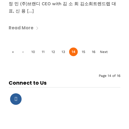
정 민 (주)브랜디 CEO with 김 소 희 김소희트렌드랩 대
표, 신 용 […]
Read More
«
‹
10
11
12
13
14
15
16
Next
First
Previ
›
ous
Page 14 of 16
Connect to Us