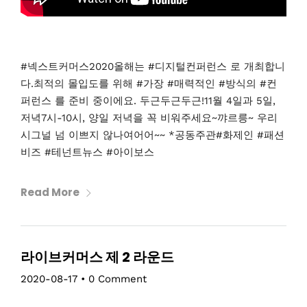
#넥스트커머스2020올해는 #디지털컨퍼런스 로 개최합니
다.최적의 몰입도를 위해 #가장 #매력적인 #방식의 #컨
퍼런스 를 준비 중이에요. 두근두근두근!11월 4일과 5일,
저녁7시-10시, 양일 저녁을 꼭 비워주세요~꺄르릉~ 우리
시그널 넘 이쁘지 않나여어어~~ *공동주관#화제인 #패션
비즈 #테넌트뉴스 #아이보스
Read More
라이브커머스 제 2 라운드
2020-08-17
•
0 Comment