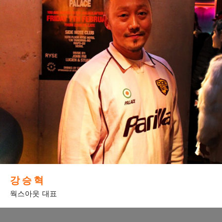
강 승 혁
웍스아웃 대표