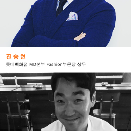
진 승 현
롯데백화점 MD본부 Fashion부문장 상무