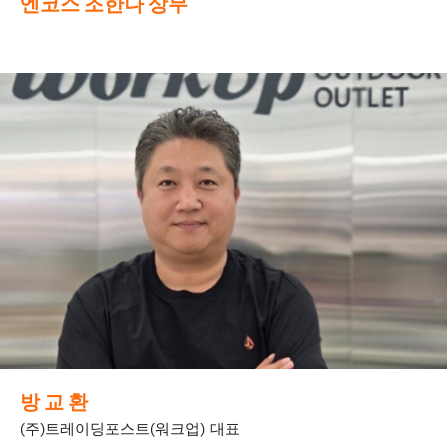
엔코스 조한나 상무
방 교 환
(주)트레이딩포스트(워크업) 대표