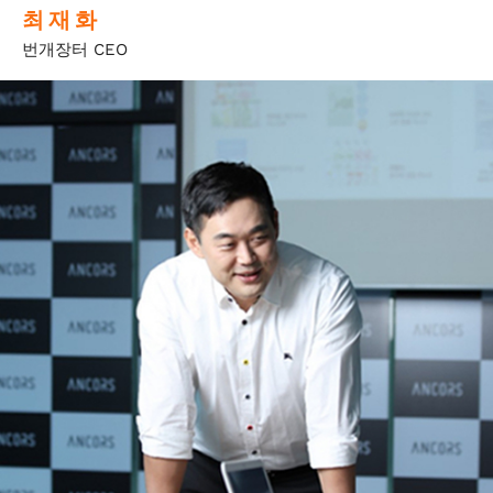
최 재 화
번개장터 CEO