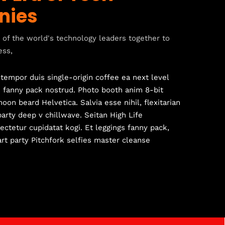
nies
of the world's technology leaders together to
ess,
tempor duis single-origin coffee ea next level
e fanny pack nostrud. Photo booth anim 8-bit
oon beard Helvetica. Salvia esse nihil, flexitarian
party deep v chillwave. Seitan High Life
ectetur cupidatat kogi. Et leggings fanny pack,
art party Pitchfork selfies master cleanse