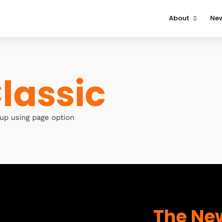
About
Ne
About The Event
Attendee
lassic
Contact Us
 up using page option
The New