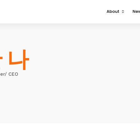
About
Ne
About The Event
Attendee
 나
Contact Us
r/ CEO